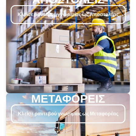
Κλείσε ραντεβού γνωριμίας ως Αποστολέας
ΜΕΤΑΦΟΡΕΙΣ
Κλείσε ραντεβού γνωριμίας ως Μεταφορέας