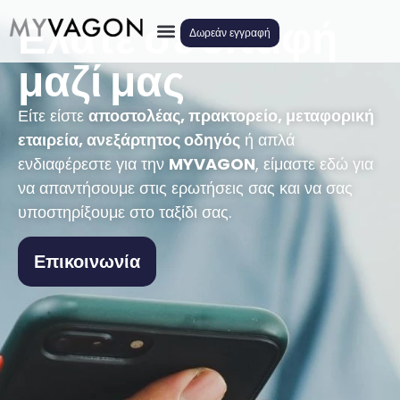
Ελάτε σε επαφή
Δωρεάν εγγραφή
μαζί μας
Είτε είστε
αποστολέας, πρακτορείο, μεταφορική
εταιρεία, ανεξάρτητος οδηγός
ή απλά
ενδιαφέρεστε για την
MYVAGON
, είμαστε εδώ για
να απαντήσουμε στις ερωτήσεις σας και να σας
υποστηρίξουμε στο ταξίδι σας.
Επικοινωνία